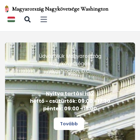
Magyarország Nagykövetsége Washington
Open main menu
Üdvözöljük Magyarország
Nagykövetségén
Washington, D.C.
Nyitva tartási idő:
héftő - csütürtök: 09:00 - 17:30
péntek: 09:00 - 15:00
Tovább