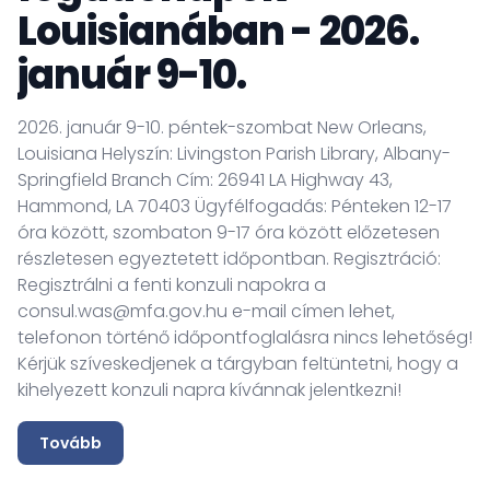
Louisianában - 2026.
január 9-10.
2026. január 9-10. péntek-szombat New Orleans,
Louisiana Helyszín: Livingston Parish Library, Albany-
Springfield Branch Cím: 26941 LA Highway 43,
Hammond, LA 70403 Ügyfélfogadás: Pénteken 12-17
óra között, szombaton 9-17 óra között előzetesen
részletesen egyeztetett időpontban. Regisztráció:
Regisztrálni a fenti konzuli napokra a
consul.was@mfa.gov.hu e-mail címen lehet,
telefonon történő időpontfoglalásra nincs lehetőség!
Kérjük szíveskedjenek a tárgyban feltüntetni, hogy a
kihelyezett konzuli napra kívánnak jelentkezni!
Tovább