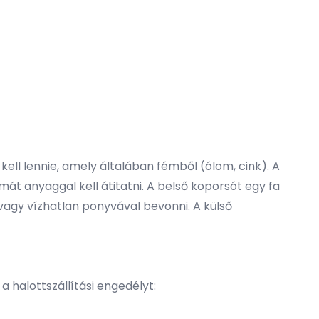
ell lennie, amely általában fémből (ólom, cink). A
imát anyaggal kell átitatni. A belső koporsót egy fa
vagy vízhatlan ponyvával bevonni. A külső
a halottszállítási engedélyt: