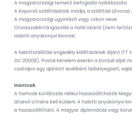
A magyarországi temető befogadói nyilatkozata.
A koporsó szállításának módja, a szállítási útvona
A magyarországi ügyintéző vagy rokon neve.
Orvosszakértői igazolás a halál okáról (nem fertőz
Halotti anyakönyvi kivonat.
A halottszállítási engedély kiállításának díjáró
ITT
t
DC 20008). Postai kérelem esetén a konzuli díjat m
csatoljon egy ajánlott levélként felbélyegzett, sa
Hamvak
A hamvak korlátozás nélkül hazaszállíthatók Magyar
átvevő címére kell küldeni. A halotti anyakönyvi 
is hazaszállítható. A magyar diplomáciai vagy konz