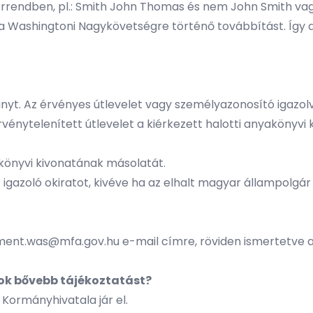
 sorrendben, pl.: Smith John Thomas és nem John Smith vag
 a Washingtoni Nagykövetségre történő továbbítást. Így
yt. Az érvényes útlevelet vagy személyazonosító igazol
vénytelenített útlevelet a kiérkezett halotti anyakönyvi k
akönyvi kivonatának másolatát.
 igazoló okiratot, kivéve ha az elhalt magyar állampolgár 
ment.was@mfa.gov.hu
e-mail címre, röviden ismertetve a
lok bővebb tájékoztatást?
 Kormányhivatala
jár el.