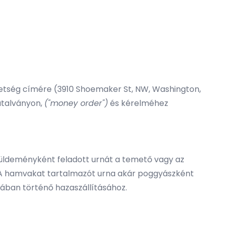
etség címére (3910 Shoemaker St, NW, Washington,
sutalványon,
("money order")
és kérelméhez
i küldeményként feladott urnát a temető vagy az
i. A hamvakat tartalmazót urna akár poggyászként
nában történő hazaszállításához.