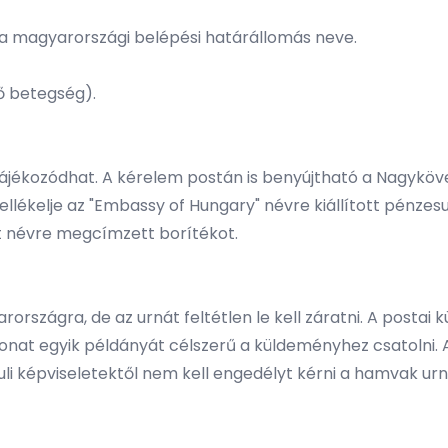
l, a magyarországi belépési határállomás neve.
ő betegség).
ájékozódhat. A kérelem postán is benyújtható a Nagyköv
ellékelje az "Embassy of Hungary" névre kiállított pénze
ját névre megcímzett borítékot.
országra, de az urnát feltétlen le kell záratni. A posta
kivonat egyik példányát célszerű a küldeményhez csatoln
uli képviseletektől nem kell engedélyt kérni a hamvak ur