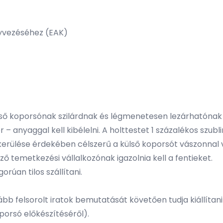
nyvezéséhez (EAK)
lső koporsónak szilárdnak és légmenetesen lezárhatónak k
– anyaggal kell kibélelni. A holttestet 1 százalékos szubl
lkerülése érdekében célszerű a külső koporsót vászonnal 
ző temetkezési vállalkozónak igazolnia kell a fentieket.
rúan tilos szállítani.
bb felsorolt iratok bemutatását követően tudja kiállítani 
porsó előkészítéséről).