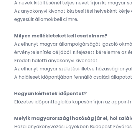
A nevek kitöltésénél teljes nevet írjon ki, magyar
Az anyakönyvi kivonat kézbesítési helyeként kérje
egyesült államokbeli címre.
Milyen mellékleteket kell csatolnom?
Az elhunyt magyar állampolgárságát igazoló okmán
érvénytelenítés céljából. Kifejezett kérelemre az ér
Eredeti halotti anyakönyvi kivonatot.
Az elhunyt magyar születési, illetve házassági any
A haláleset időpontjában fennálló családi állapotot
Hogyan kérhetek időpontot?
Előzetes időpontfoglalás kapcsán írjon az
appoint
Melyik magyarországi hatóság jár el, hol talá
Hazai anyakönyvezési ügyekben
Budapest Főváros