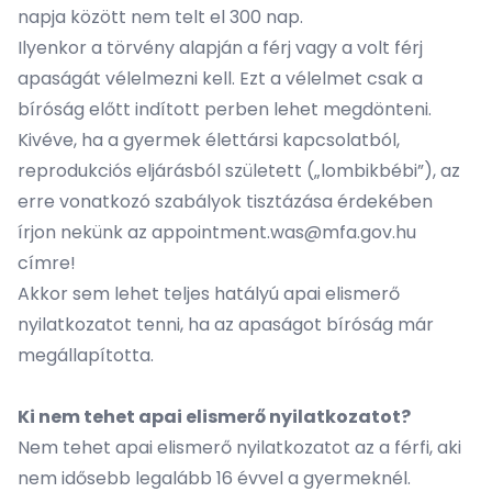
napja között nem telt el 300 nap.
Ilyenkor a törvény alapján a férj vagy a volt férj
apaságát vélelmezni kell. Ezt a vélelmet csak a
bíróság előtt indított perben lehet megdönteni.
Kivéve, ha a gyermek élettársi kapcsolatból,
reprodukciós eljárásból született („lombikbébi”), az
erre vonatkozó szabályok tisztázása érdekében
írjon nekünk az
appointment.was@mfa.gov.hu
címre!
Akkor sem lehet teljes hatályú apai elismerő
nyilatkozatot tenni, ha az apaságot bíróság már
megállapította.
Ki nem tehet apai elismerő nyilatkozatot?
Nem tehet apai elismerő nyilatkozatot az a férfi, aki
nem idősebb legalább 16 évvel a gyermeknél.