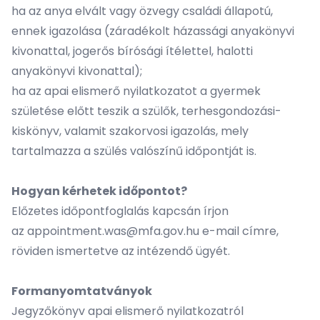
ha az anya elvált vagy özvegy családi állapotú,
ennek igazolása (záradékolt házassági anyakönyvi
kivonattal, jogerős bírósági ítélettel, halotti
anyakönyvi kivonattal);
ha az apai elismerő nyilatkozatot a gyermek
születése előtt teszik a szülők, terhesgondozási-
kiskönyv, valamit szakorvosi igazolás, mely
tartalmazza a szülés valószínű időpontját is.
Hogyan kérhetek időpontot?
Előzetes időpontfoglalás kapcsán írjon
az
appointment.was@mfa.gov.hu
e-mail címre,
röviden ismertetve az intézendő ügyét.
Formanyomtatványok
Jegyzőkönyv apai elismerő nyilatkozatról