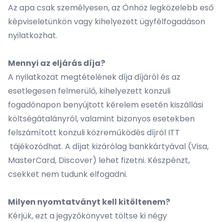
Az apa csak személyesen, az Önhöz legközelebb eső
képviseletünkön
vagy kihelyezett ügyfélfogadáson
nyilatkozhat.
Mennyi az eljárás díja?
A nyilatkozat megtételének díja díjáról és az
esetlegesen felmerülő, kihelyezett konzuli
fogadónapon benyújtott kérelem esetén kiszállási
költségátalányról, valamint bizonyos esetekben
felszámított konzuli közreműködés díjról
ITT
tájékozódhat. A díjat kizárólag bankkártyával (Visa,
MasterCard, Discover) lehet fizetni. Készpénzt,
csekket nem tudunk elfogadni.
Milyen nyomtatványt kell kitöltenem?
Kérjük,
ezt a jegyzőkönyvet
töltse ki négy