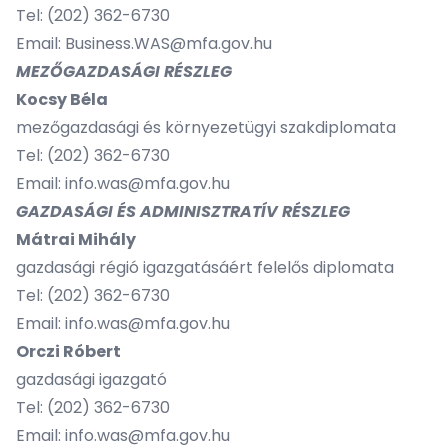
Tel:
(202) 362-6730
Email: Business.WAS@mfa.gov.hu
MEZŐGAZDASÁGI RÉSZLEG
Kocsy Béla
mezőgazdasági és környezetügyi szakdiplomata
Tel:
(202) 362-6730
Email: info.was@mfa.gov.hu
GAZDASÁGI ÉS ADMINISZTRATÍV RÉSZLEG
Mátrai Mihály
gazdasági régió igazgatásáért felelős diplomata
Tel:
(202) 362-6730
Email: info.was@mfa.gov.hu
Orczi Róbert
gazdasági igazgató
Tel:
(202) 362-6730
Email: info.was@mfa.gov.hu