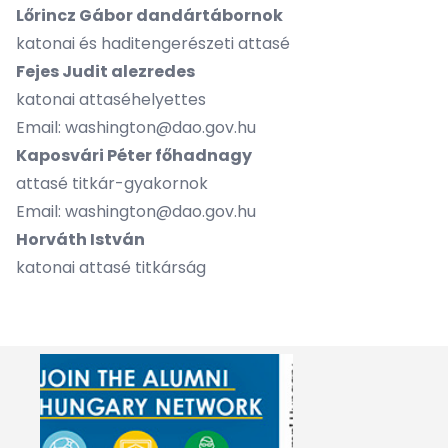
Lőrincz Gábor dandártábornok
katonai és haditengerészeti attasé
Fejes Judit alezredes
katonai attaséhelyettes
Email:
washington@dao.gov.hu
Kaposvári Péter főhadnagy
attasé titkár-gyakornok
Email: washington@dao.gov.hu
Horváth István
katonai attasé titkárság