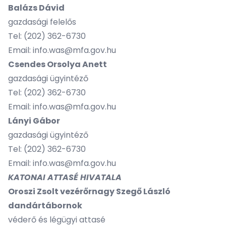
Balázs Dávid
gazdasági felelős
Tel:
(202) 362-6730
Email: info.was@mfa.gov.hu
Csendes Orsolya Anett
gazdasági ügyintéző
Tel:
(202) 362-6730
Email: info.was@mfa.gov.hu
Lányi Gábor
gazdasági ügyintéző
Tel:
(202) 362-6730
Email: info.was@mfa.gov.hu
KATONAI ATTASÉ HIVATALA
Oroszi Zsolt vezérőrnagy Szegő László
dandártábornok
véderő és légügyi attasé