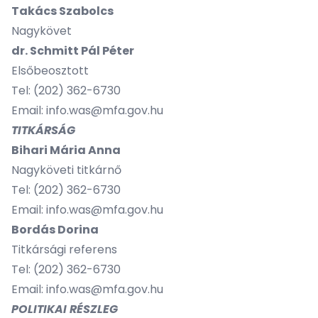
Takács Szabolcs
Nagykövet
dr. Schmitt Pál Péter
Elsőbeosztott
Tel:
(202) 362-6730
Email: info.was@mfa.gov.hu
TITKÁRSÁG
Bihari Mária Anna
Nagyköveti titkárnő
Tel:
(202) 362-6730
Email: info.was@mfa.gov.hu
Bordás Dorina
Titkársági referens
Tel:
(202) 362-6730
Email: info.was@mfa.gov.hu
POLITIKAI RÉSZLEG