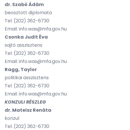
dr. Szabó Ádám
beosztott diplomata
Tel: (202) 362-6730
Email: info.was@mfa.gov.hu
Csonka Judit Éva
sajtó asszisztens
Tel:
(202) 362-6730
Email: info.was@mfa.gov.hu
Ragg, Taylor
politikai asszisztens
Tel:
(202) 362-6730
Email: info.was@mfa.gov.hu
KONZULI RÉSZLEG
dr. Mateisz Renáta
konzul
Tel:
(202) 362-6730