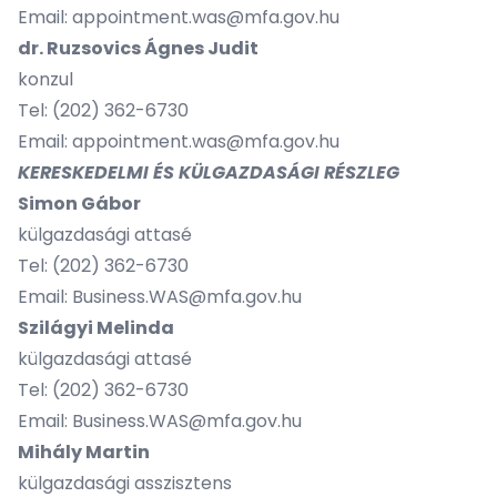
Email:
appointment.was@mfa.gov.hu
dr. Ruzsovics Ágnes Judit
konzul
Tel: (202) 362-6730
Email: appointment.was@mfa.gov.hu
KERESKEDELMI ÉS KÜLGAZDASÁGI RÉSZLEG
Simon Gábor
külgazdasági attasé
Tel:
(202) 362-6730
Email: Business.WAS@mfa.gov.hu
Szilágyi Melinda
külgazdasági attasé
Tel:
(202) 362-6730
Email: Business.WAS@mfa.gov.hu
Mihály Martin
külgazdasági asszisztens