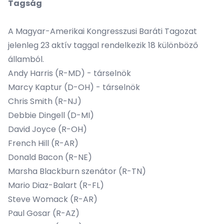
Tagság
A Magyar-Amerikai Kongresszusi Baráti Tagozat
jelenleg 23 aktív taggal rendelkezik 18 különböző
államból.
Andy Harris (R-MD) - társelnök
Marcy Kaptur (D-OH) - társelnök
Chris Smith (R-NJ)
Debbie Dingell (D-MI)
David Joyce (R-OH)
French Hill (R-AR)
Donald Bacon (R-NE)
Marsha Blackburn szenátor (R-TN)
Mario Diaz-Balart (R-FL)
Steve Womack (R-AR)
Paul Gosar (R-AZ)