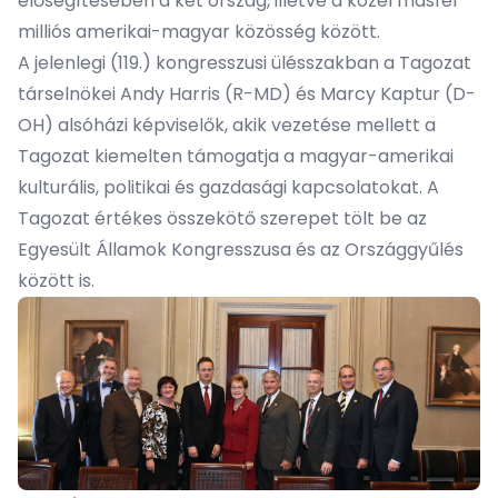
elősegítésében a két ország, illetve a közel másfél
milliós amerikai-magyar közösség között.
A jelenlegi (119.) kongresszusi ülésszakban a Tagozat
társelnökei Andy Harris (R-MD) és Marcy Kaptur (D-
OH) alsóházi képviselők, akik vezetése mellett a
Tagozat kiemelten támogatja a magyar-amerikai
kulturális, politikai és gazdasági kapcsolatokat. A
Tagozat értékes összekötő szerepet tölt be az
Egyesült Államok Kongresszusa és az Országgyűlés
között is.