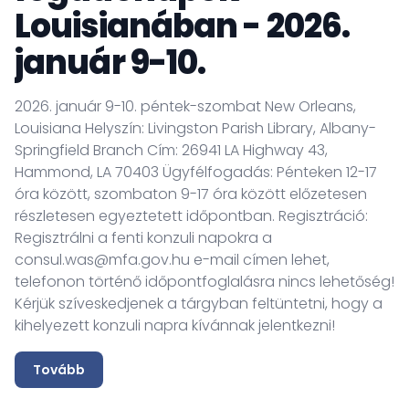
Louisianában - 2026.
január 9-10.
2026. január 9-10. péntek-szombat New Orleans,
Louisiana Helyszín: Livingston Parish Library, Albany-
Springfield Branch Cím: 26941 LA Highway 43,
Hammond, LA 70403 Ügyfélfogadás: Pénteken 12-17
óra között, szombaton 9-17 óra között előzetesen
részletesen egyeztetett időpontban. Regisztráció:
Regisztrálni a fenti konzuli napokra a
consul.was@mfa.gov.hu e-mail címen lehet,
telefonon történő időpontfoglalásra nincs lehetőség!
Kérjük szíveskedjenek a tárgyban feltüntetni, hogy a
kihelyezett konzuli napra kívánnak jelentkezni!
Tovább