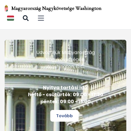
Magyarország Nagykövetsége Washington
Open main menu
Üdvözöljük Magyarország
Nagykövetségén
Washington, D.C.
Nyitva tartási idő:
héftő - csütürtök: 09:00 - 17:30
péntek: 09:00 - 15:00
Tovább