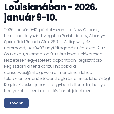
Louisianában - 2026.
január 9-10.
2026. január 9-10. péntek-szombat New Orleans,
Louisiana Helyszín: Livingston Parish Library, Albany-
Springfield Branch Cím: 26941 LA Highway 43,
Hammond, LA 70403 Ügyfélfogadás: Pénteken 12-17
óra között, szombaton 9-17 óra között előzetesen
részletesen egyeztetett időpontban. Regisztráció:
Regisztrálni a fenti konzuli napokra a
consul.was@mfa.gov.hu e-mail címen lehet,
telefonon történő időpontfoglalásra nincs lehetőség!
Kérjük szíveskedjenek a tárgyban feltüntetni, hogy a
kihelyezett konzuli napra kívánnak jelentkezni!
Tovább