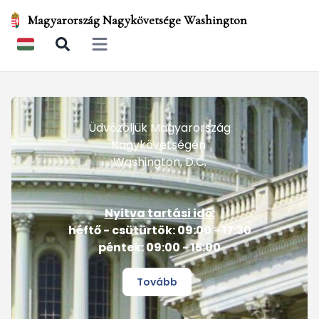
Magyarország Nagykövetsége Washington
Open main menu
Üdvözöljük Magyarország
Nagykövetségén
Washington, D.C.
Nyitva tartási idő:
héftő - csütürtök: 09:00 - 17:30
péntek: 09:00 - 15:00
Tovább