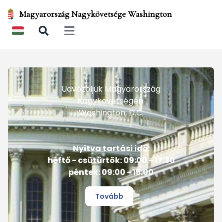
Magyarország Nagykövetsége Washington
Open main menu
Üdvözöljük Magyarország
Nagykövetségén
Washington, D.C.
Nyitva tartási idő:
héftő - csütürtök: 09:00 - 17:30
péntek: 09:00 - 15:00
Tovább