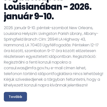
Louisianában - 2026.
január 9-10.
2026. január 9-10. péntek-szombat New Orleans,
Louisiana Helyszín: Livingston Parish Library, Albany-
Springfield Branch Cím: 26941 LA Highway 43,
Hammond, LA 70403 Ügyfélfogadás: Pénteken 12-17
óra között, szombaton 9-17 óra között előzetesen
részletesen egyeztetett időpontban. Regisztráció:
Regisztrálni a fenti konzuli napokra a
consul.was@mfa.gov.hu e-mail címen lehet,
telefonon történő időpontfoglalásra nincs lehetőség!
Kérjük szíveskedjenek a tárgyban feltüntetni, hogy a
kihelyezett konzuli napra kívánnak jelentkezni!
Tovább