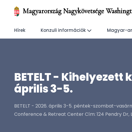
Magyarország Nagykövetsége Washing
Hírek
Konzuli információk
Magyar-am
BETELT - Kihelyezett
április 3-5.
BETELT - 2026. április 3-5. péntek-szombat-vasá
Conference & Retreat Center Cím: 124 Pendry Dr, 