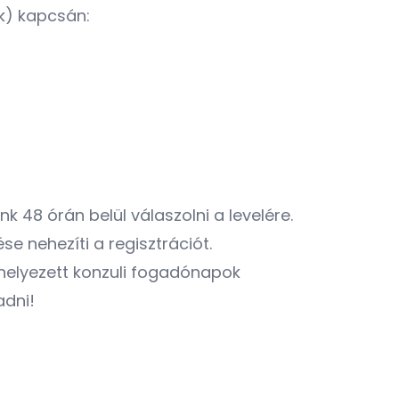
ek) kapcsán:
 48 órán belül válaszolni a levelére.
se nehezíti a regisztrációt.
kihelyezett konzuli fogadónapok
adni!