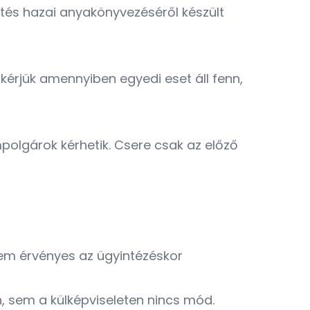
letés hazai anyakönyvezéséről készült
, kérjük amennyiben egyedi eset áll fenn,
polgárok kérhetik. Csere csak az előző
m érvényes az ügyintézéskor
n, sem a külképviseleten nincs mód.