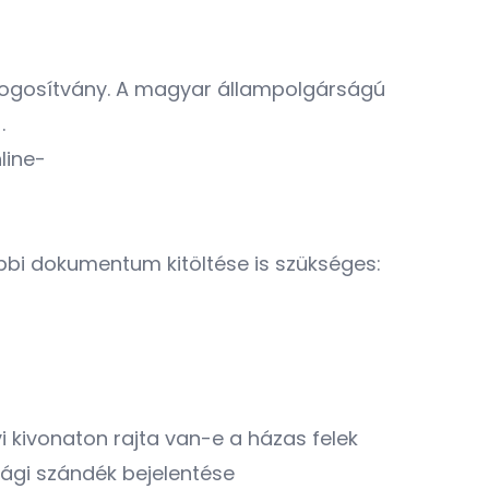
jogosítvány. A magyar állampolgárságú
.
line-
bbi dokumentum kitöltése is szükséges:
i kivonaton rajta van-e a házas felek
sági szándék bejelentése