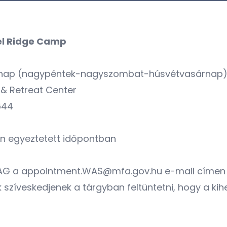
el Ridge Camp
árnap (nagypéntek-nagyszombat-húsvétvasárnap)
 & Retreat Center
644
sen egyeztetett időpontban
RÓLAG a appointment.WAS@mfa.gov.hu e-mail címen l
 szíveskedjenek a tárgyban feltüntetni, hogy a kih