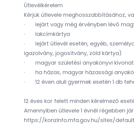
Útlevélkérelem
Kérjük útlevele meghosszabbításához, va
· lejárt vagy még érvényben lévő magy
· lakcímkártya
· lejárt útlevél esetén, egyéb, személy
igazolvány, jogosítvány, zöld kártya)
· magyar születési anyakönyvi kivonat
· ha házas, magyar házassági anyakön
· 12 éven aluli gyermek esetén 1 db fehé
12 éves kor felett minden kérelmező ese
Amennyiben útlevele 1 évnél régebben jár
https://konzinfo.mfa.gov.hu/sites/default