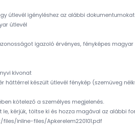
gy útlevél igényléshez az alábbi dokumentumokat
ar útlevél
azonosságot igazoló érvényes, fényképes magyar 
yvi kivonat
r háttérrel készült útlevél fénykép (szemüveg nélk
tében kötelező a személyes megjelenés.
t le, kérjük, töltse ki és hozza magával az alábbi
/files/inline-files/Apkerelem220101.pdf