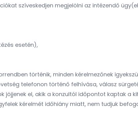
ciókat szíveskedjen megjelölni az intézendő ügy(
ntézés esetén),
orrendben történik, minden kérelmezőnek igyekszünk
vetség telefonon történő felhívása, válasz sürgeté
 jöjjenek el, akik a konzultól időpontot kaptak a 
ügyfelek kérelmét időhiány miatt, nem tudjuk befog