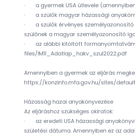
· a gyermek USA útlevele (amennyiben 
· a szülők magyar házassági anyaköny
· a szülők érvényes személyazonosító o
szülőnek a magyar személyazonosító igaz
· az alábbi kitöltött formanyomtatvány:h
files/IM11_Adatlap_hakv_szul2022.pdf
Amennyiben a gyermek az eljárás megkezd
https://konzinfo.mfa.gov.hu/sites/default
Házasság hazai anyakönyvezése
Az eljáráshoz szükséges okiratok:
· az eredeti USA házassági anyakönyvi ki
születési dátuma. Amennyiben ez az adat