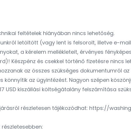
chnikai feltételek hiányában nincs lehetőség.
ól letöltött (vagy lent is felsorolt, illetve e-ma
ányokat, a kérelem mellékleteit, érvényes fénykép
rd)! Készpénz és csekkel történő fizetésre nincs l
 hozzanak az összes szükséges dokumentumról az 
és könnyítik az ügyintézést. Nagyon szépen köszönj
17 USD kiszállási költségátalány felszámítása szük
árásról részletesen tájékozódhat: https://washin
k részletesebben: