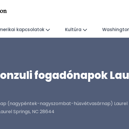
ton
erikai kapcsolatok
Kultúra
Washington,
 konzuli fogadónapok La
rnap (nagypéntek-nagyszombat-húsvétvasárnap) Laurel R
Laurel Springs, NC 28644