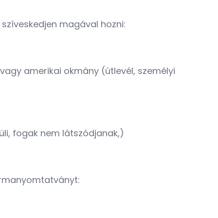
 szíveskedjen magával hozni:
vagy amerikai okmány (útlevél, személyi
üli, fogak nem látszódjanak,)
 formanyomtatványt: