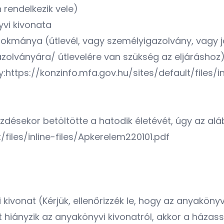
rendelkezik vele)
vi kivonata
kmánya (útlevél, vagy személyigazolvány, vagy 
olványára/ útlevelére van szükség az eljáráshoz)
ttps://konzinfo.mfa.gov.hu/sites/default/files/in
ésekor betöltötte a hatodik életévét, úgy az alá
/files/inline-files/Apkerelem220101.pdf
vonat (Kérjük, ellenőrizzék le, hogy az anyakönyv
 hiányzik az anyakönyvi kivonatról, akkor a házas