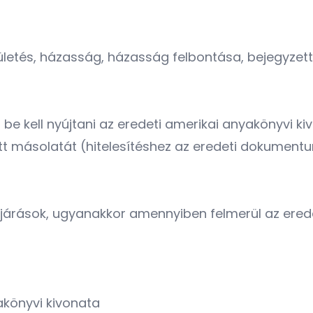
letés, házasság, házasság felbontása, bejegyzett é
e kell nyújtani az eredeti amerikai anyakönyvi kiv
ett másolatát (hitelesítéshez az eredeti dokument
ljárások, ugyanakkor amennyiben felmerül az ere
könyvi kivonata