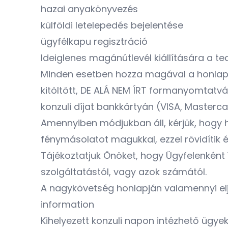
hazai anyakönyvezés
külföldi letelepedés bejelentése
ügyfélkapu regisztráció
Ideiglenes magánútlevél kiállítására a te
Minden esetben hozza magával a honlapunkr
kitöltött, DE ALÁ NEM ÍRT formanyomtatv
konzuli díjat bankkártyán (VISA, Masterca
Amennyiben módjukban áll, kérjük, hogy
fénymásolatot magukkal, ezzel rövidítik 
Tájékoztatjuk Önöket, hogy Ügyfelenként 
szolgáltatástól, vagy azok számától.
A nagykövetség honlapján valamennyi elj
information
Kihelyezett konzuli napon intézhető ügye