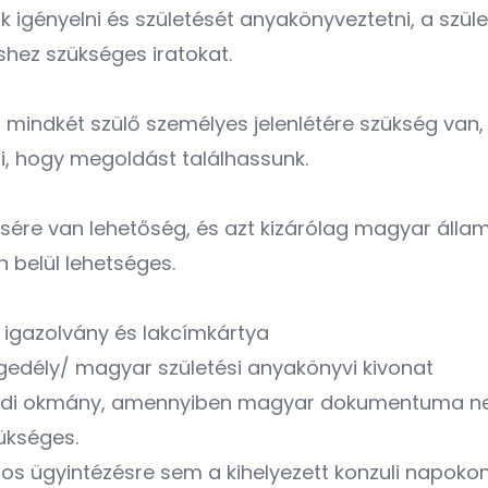
ák igényelni és születését anyakönyveztetni, a szü
shez szükséges iratokat.
rán mindkét szülő személyes jelenlétére szükség van
ni, hogy megoldást találhassunk.
sére van lehetőség, és azt kizárólag magyar állam
 belül lehetséges.
gazolvány és lakcímkártya
edély/ magyar születési anyakönyvi kivonat
ldi okmány, amennyiben magyar dokumentuma ne
ükséges.
atos ügyintézésre sem a kihelyezett konzuli napoko