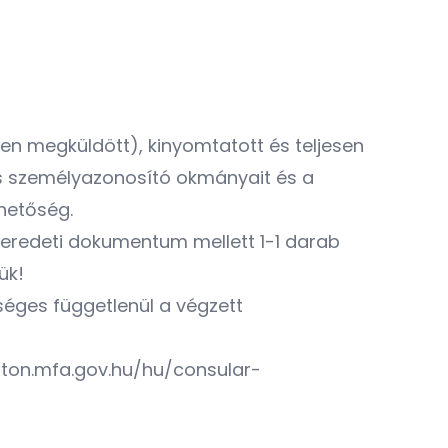
ilen megküldött), kinyomtatott és teljesen
es személyazonosító okmányait és a
ehetőség.
eredeti dokumentum mellett 1-1 darab
ük!
séges függetlenül a végzett
gton.mfa.gov.hu/hu/consular-