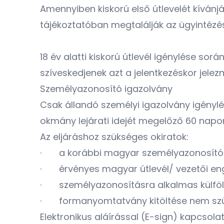
Amennyiben kiskorú első útlevelét kívánj
tájékoztatóban megtalálják az ügyintézé
18 év alatti kiskorú útlevél igénylése so
szíveskedjenek azt a jelentkezéskor jelez
Személyazonosító igazolvány
Csak állandó személyi igazolvány igénylé
okmány lejárati idejét megelőző 60 napon
Az eljáráshoz szükséges okiratok:
· a korábbi magyar személyazonosító i
· érvényes magyar útlevél/ vezetői eng
· személyazonosításra alkalmas külfö
· formanyomtatvány kitöltése nem sz
Elektronikus aláírással (E-sign) kapcsol